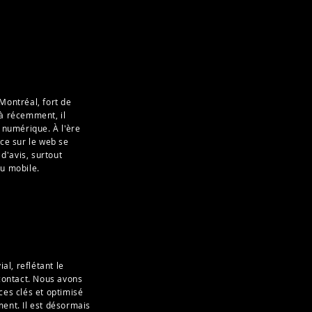
Montréal, fort de
'à récemment, il
té numérique. À l'ère
nce sur le web se
d'avis, surtout
du mobile.
l, reflétant le
 contact. Nous avons
ces clés et optimisé
ent. Il est désormais