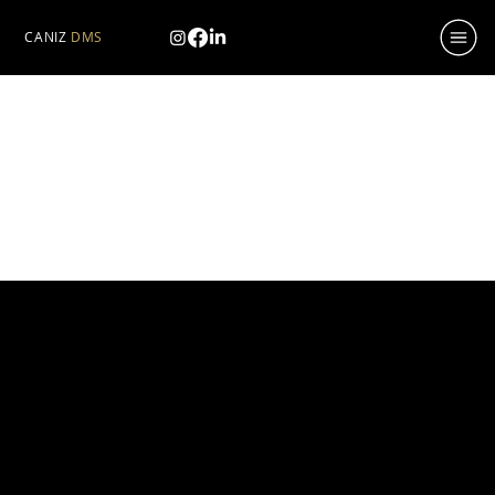
CANIZ
DMS
DRAGON AUTO AMG
CONCESSIONNAIRE DE VOITURES
D'OCCASION | CARROSSERIE | MÉCANIQUE